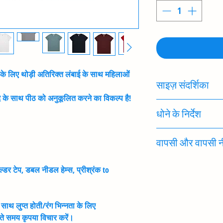
ास के लिए थोड़ी अतिरिक्त लंबाई के साथ महिलाओं
साइज़ संदर्शिका
 के साथ पीठ को अनुकूलित करने का विकल्प है!
आकार परिधान के छाती के
धोने के निर्देश
के नहीं।
यदि आप अपने आकार के बारे
60 डिग्री सेल्सियस के नीच
करते हैं कि आप एक ऐसे 
वापसी और वापसी न
आयरन प्रिंट न करें
सीम से दूसरे तक आपके 
ड्राई या ड्राई क्लीन न कर
टॉपसीड टेनिस हमारे ग्राह
*ब्रांडिंग को प्रत्येक 
ोल्डर टेप, डबल नीडल हेम्स, प्रीश्रंक to
उच्च गुणवत्ता वाले उत्
बढ़ाया जाएगा और प्रदान
स्टोर आइटम आपके लिए क
खराबी की स्थिति को छोड़
 साथ लुप्त होती/रंग भिन्नता के लिए
शैलियों और आकारों जैसे 
ते समय कृपया विचार करें।
के लिए ज़िम्मेदार नहीं ह