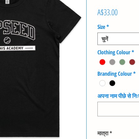
मूल्य
A$33.00
Size
*
चुनें
Clothing Colour
*
Branding Colour
*
अपना नाम पीछे से निःश
मात्रा
*