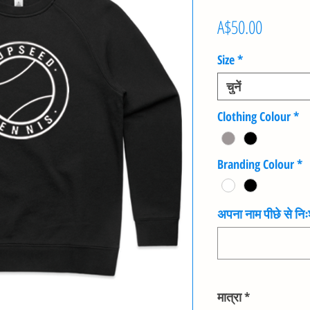
मूल्य
A$50.00
Size
*
चुनें
Clothing Colour
*
Branding Colour
*
अपना नाम पीछे से निःश
मात्रा
*