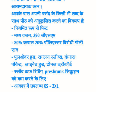
आरामदायक ऊन।
आपके पास अपनी पसंद के किसी भी शब्द के
साथ पीठ को अनुकूलित करने का विकल्प है!
- नियमित रूप से फिट
- मध्य वजन, 290 जीएसएम
- 80% कपास 20% पॉलिएस्टर विरोधी गोली
ऊन
- पुलओवर हुड, रागलन स्लीव्स, कंगारू
पॉकेट, लाइनेड हुड, टोनल ड्रॉकॉर्ड
- स्लीव कफ रिबिंग, preshrunk सिकुड़न
को कम करने के लिए
- आकार में उपलब्ध XS - 2XL
साइज़ संदर्शिका
आकार परिधान के छाती के आकार पर
वितरण की जानकारी
आधारित होते हैं, पहनने वाले के नहीं।
यदि आप अपने आकार के बारे में सुनिश्चित