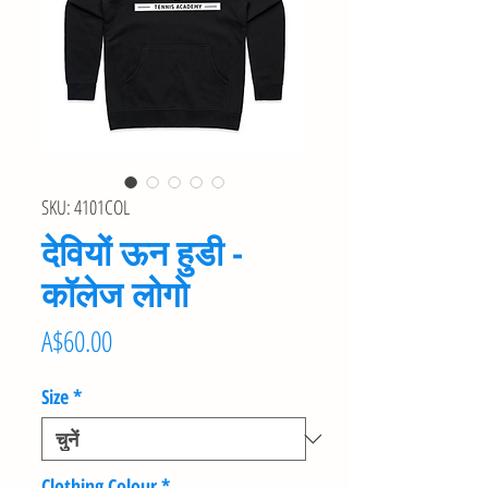
SKU: 4101COL
देवियों ऊन हुडी -
कॉलेज लोगो
मूल्य
A$60.00
Size
*
Clothing Colour
*