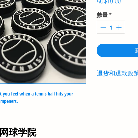
價
AU$10.00
格
數量
*
退货和退款政
Topseed Tenn
品和准确的信息。 Top
 you feel when a tennis ball hits your
都是为您量身定制
dampeners.
产品样式和尺寸）
我们建议您在下订
细选择您的商品。
D 网球学院
如果您的订单有误，
我们将与您合作，