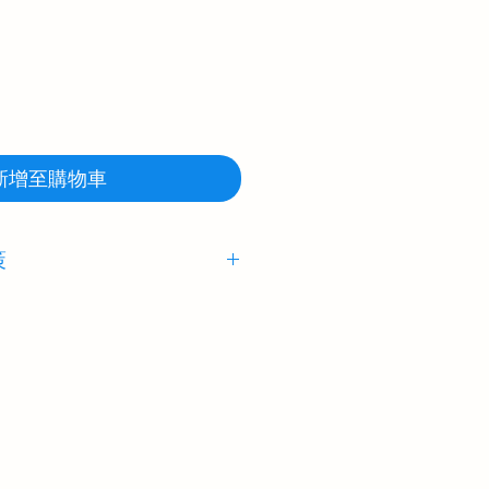
新增至購物車
策
is 致力于为我们的客户提供高质量的产
seed Tennis 生产的每一件产品
的；对于用户选择的选项（例如
中的错误，我们概不负责，因此
单之前注意进行正确的测量并仔
请在购买后 14 天内联系我们，
为各方提供合理和积极的结果。