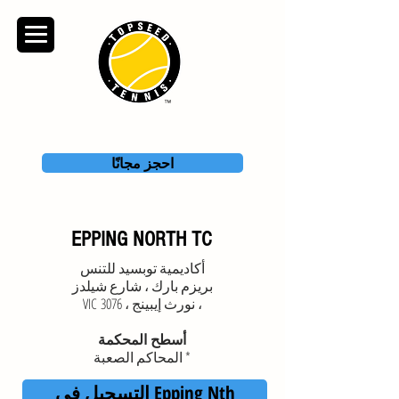
TOPSEED TENNIS
ACADEMY
احجز مجانًا
EPPING NORTH TC
أكاديمية توبسيد للتنس
dio
بريزم بارك ، شارع شيلدز
، نورث إيبينج ، VIC 3076
أسطح المحكمة
* المحاكم الصعبة
التسجيل في Epping Nth