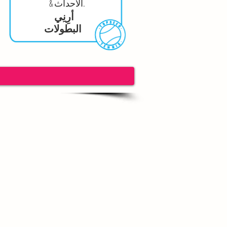
& الأحداث.
أرِنِي
البطولات
eed Tennis