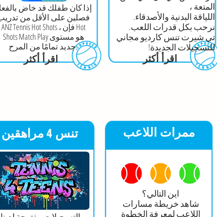
المتعة ،
إذا كان طفلك قد خاض بالفع
اللياقة البدنية والأصدقاء.
فصلين على الأقل من تدريب
نرحب بكل قدرات اللعب.
ANZ Tennis Hot Shots ، فإن Hot
تي شيرت تنس كارديو مجاني
Shots Match Play هو مستوى
جديد تمامًا من المرح.
للتسجيلات الجديدة!
اقرأ أكثر
اقرأ أكثر
ممرات اللاعب
تنس 4 مراهقين
اين التالي؟
شاهد خريطة مسارات
اللاعب لمعرفة الخطوة
التسجيلات مفتوحة لدينا