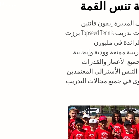
ة تنس القمة
غرب لال
برزت Topseed Tennis كواحدة من أكاديميات تدريب
يبية ممتعة وودية وإيجابية
التنس الأسترالي المعتمدين
ى في جميع مجالات التدريب