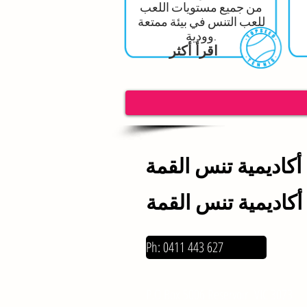
من جميع مستويات اللعب
للعب التنس في بيئة ممتعة
وودية.
اقرأ أكثر
أكاديمية تنس القمة
أكاديمية تنس القمة
Ph: 0411 443 627
hello@topseedtennisacademy.com
P.O Box 5006 Reservoir VIC 3073