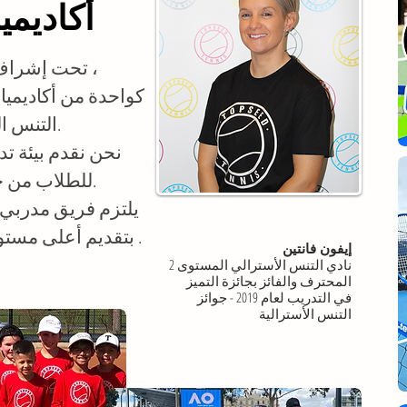
أكاديمي
تحت إشراف المديرة إيفون فانتين ،
التنس الرائدة في ملبورن.
نحن نقدم بيئة تدر
للطلاب من جميع الأعمار والقدرات.
يلتزم فريق مدربي 
.
بتقديم أعلى مستو
إيفون فانتين
نادي التنس الأسترالي المستوى 2
المحترف والفائز بجائزة التميز
في التدريب لعام 2019 - جوائز
التنس الأسترالية