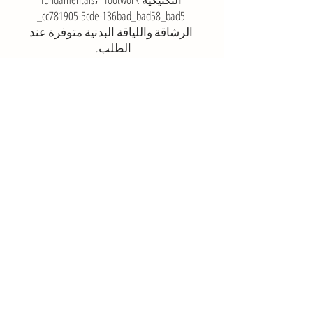
_cc781905-5cde-136bad_bad58_bad5
الرشاقة واللياقة البدنية متوفرة عند
الطلب.
في Topseed Tennis ، نقدم المرونة
اللازمة help تساعدك على تحقيق
جميع احتياجاتك في التنس
واحتياجات اللياقة البدنية.
انقر هنا للاستعلام
مرحبًا بكم في أكاديمية تنس
القمة
مرحبًا بكم في أكاديمية تنس
القمة