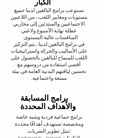
الكبار
تستوعب برامج البالغين لدينا جميع
مستويات ومعايير اللعب ، من اللاعبين
الاجتماعيين والمبتدئين إلى محاربي
عطلة نهاية الأسبوع ولاعبي
المنافسات عالية المستوى.
في برامج البالغين لدينا ، يتم التركيز
على الأساليب والحركة واستراتيجيات
اللعب للسماح للبالغين بالحصول على
أقصى استفادة من دروسهم مع
تحسين لياقتهم البدنية العامة في بيئة
ممتعة واجتماعية.
برامج المسابقة
والأهداف المحددة
برامج جماعية فردية وشبه خاصة
ومخصصة تستهدف أهدافًا محددة
(مثل تطوير الضربات
التكتيكية fundamentals،
footwork