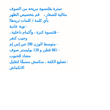
سترة بقلنسوة مريحة من الصوف
مثالية للصغار ، قم بتخصيص الظهر
بأي كلمة / كلمات تريدها!
- نوبة عادية
- قلنسوة كنزة ، وأكمام داخلية ،
وجيب كنغر
- متوسط الوزن 290 جي إس إم
- 80٪ قطن و 20٪ بوليستر صوف
مضاد للحبوب
- تضليع الكفة ، منكمش مسبقًا لتقليل
الانكماش
- متوفر بمقاسات 2-6
دليل المقاسات
تعتمد الأحجام على حجم صندوق الثوب
تعليمات الغسيل
وليس حجم من يرتديه.