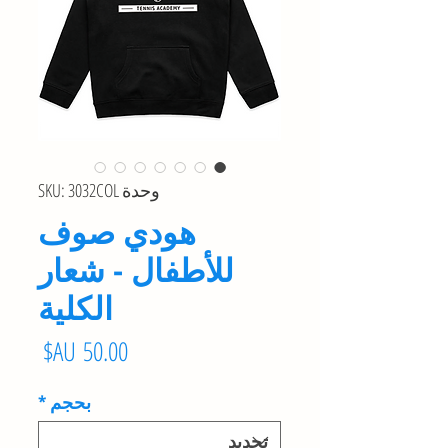
وحدة SKU: 3032COL
هودي صوف
للأطفال - شعار
الكلية
السع
بحجم
*