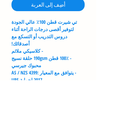
أضِف إلى العربة
تي شيرت قطن 100٪ عالي الجودة
لتوفير أقصى درجات الراحة أثناء
دروس التدريب أو التسكع مع
أصدقائك!
- كلاسيكي ملائم
- 100٪ قطن 190gsm حلقة نسيج
محبوك جيرسي
- يتوافق مع المعيار AS / NZS 4399:
2017 لحماية UPF
دليل المقاسات
تعتمد المقاسات على حجم صندوق
تعليمات الغسيل
الثوب وليس حجم من يرتديها.
إذا لم تكن متأكدًا من مقاسك ،
يغسل بالمقلوب تحت 60 درجة مئوية
فننصحك بقياس الثوب المماثل الذي
سياسة الاسترجاع